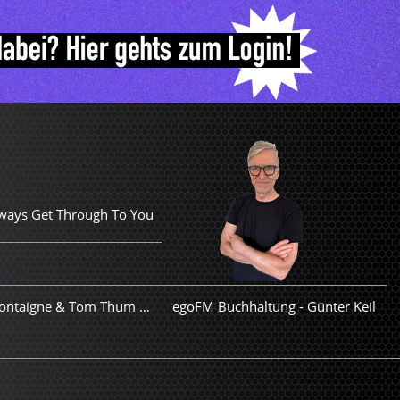
lways Get Through To You
Hilltop Hoods feat. Montaigne & Tom Thum - 1955
egoFM Buchhaltung
-
Günter Keil