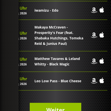
07:53 Uhr
iwamizu - Edo
09. Aug 2026
Makaya McCraven -
Prosperity's Fear (feat.
07:47 Uhr
Shabaka Hutchings, Tomeka
09. Aug 2026
Reid & Junius Paul)
Matthew Tavares & Leland
07:43 Uhr
Whitty - Black Magic
09. Aug 2026
07:41 Uhr
Leo Low Pass - Blue Cheese
09. Aug 2026
Weiter