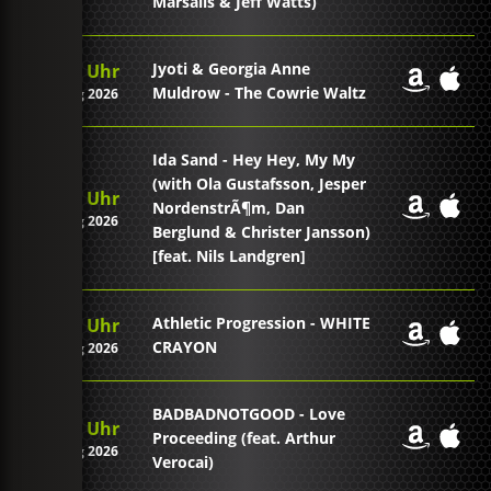
Marsalis & Jeff Watts)
Jyoti & Georgia Anne
08:09 Uhr
Muldrow - The Cowrie Waltz
09. Aug 2026
Ida Sand - Hey Hey, My My
(with Ola Gustafsson, Jesper
08:06 Uhr
NordenstrÃ¶m, Dan
09. Aug 2026
Berglund & Christer Jansson)
[feat. Nils Landgren]
Athletic Progression - WHITE
08:01 Uhr
CRAYON
09. Aug 2026
BADBADNOTGOOD - Love
07:56 Uhr
Proceeding (feat. Arthur
09. Aug 2026
Verocai)