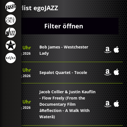
Playlist egoJAZZ
Filter öffnen
Bob James - Westchester
09:31 Uhr
Lady
09. Aug 2026
09:25 Uhr
Sepalot Quartet - Tocole
09. Aug 2026
Jacob Collier & Justin Kauflin
- Flow Freely (From the
09:22 Uhr
Documentary Film
09. Aug 2026
âReflection - A Walk With
Waterâ)