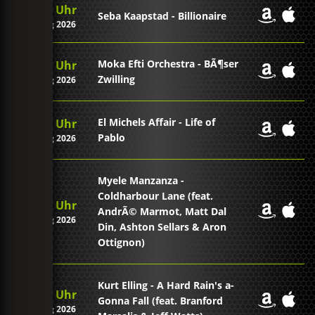
08:35 Uhr
Seba Kaapstad - Billionaire
09. Aug 2026
Moka Efti Orchestra - BÃ¶ser
08:31 Uhr
Zwilling
09. Aug 2026
El Michels Affair - Life of
08:27 Uhr
Pablo
09. Aug 2026
Myele Manzanza -
Coldharbour Lane (feat.
08:20 Uhr
AndrÃ© Marmot, Matt Dal
09. Aug 2026
Din, Ashton Sellars & Aron
Ottignon)
Kurt Elling - A Hard Rain's a-
08:12 Uhr
Gonna Fall (feat. Branford
09. Aug 2026