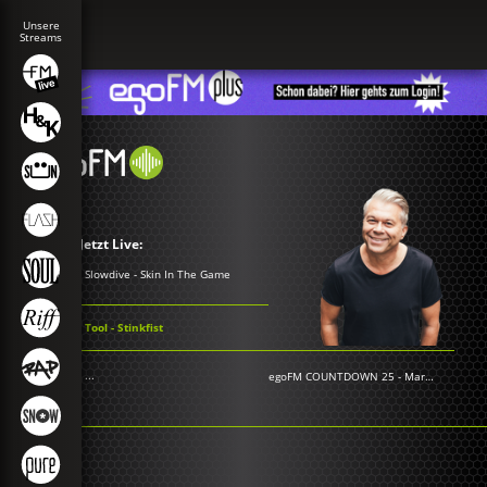
Jetzt Live:
Slowdive - Skin In The Game
Tool - Stinkfist
...
egoFM COUNTDOWN 25
-
Markus Kavka