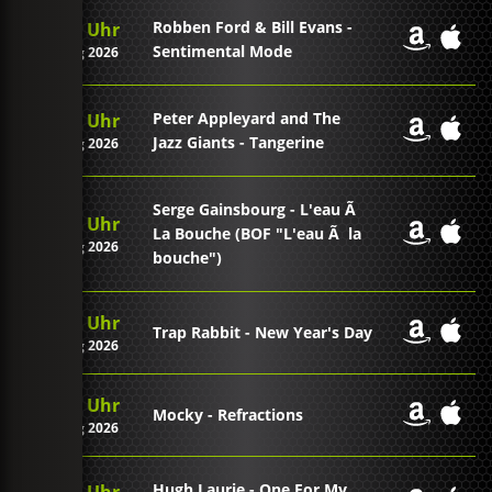
Robben Ford & Bill Evans -
09:16 Uhr
Sentimental Mode
09. Aug 2026
Peter Appleyard and The
09:10 Uhr
Jazz Giants - Tangerine
09. Aug 2026
Serge Gainsbourg - L'eau Ã
09:08 Uhr
La Bouche (BOF "L'eau Ã la
09. Aug 2026
bouche")
09:05 Uhr
Trap Rabbit - New Year's Day
09. Aug 2026
09:01 Uhr
Mocky - Refractions
09. Aug 2026
Hugh Laurie - One For My
08:57 Uhr